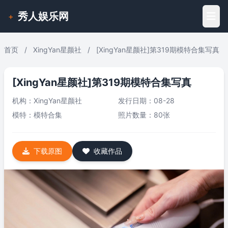
秀人娱乐网
+
首页
/
XingYan星颜社
/
[XingYan星颜社]第319期模特合集写真
[XingYan星颜社]第319期模特合集写真
机构：
XingYan星颜社
发行日期：08-28
模特：
模特合集
照片数量：80张
下载原图
收藏作品