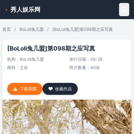
秀人娱乐网
+
首页
/
BoLoli兔几盟
/
[BoLoli兔几盟]第098期之应写真
[BoLoli兔几盟]第098期之应写真
机构：
BoLoli兔几盟
发行日期：08-28
模特：
之应
照片数量：40张
下载原图
收藏作品