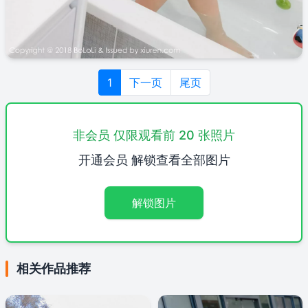
1
下一页
尾页
非会员 仅限观看前 20 张照片
开通会员 解锁查看全部图片
解锁图片
相关作品推荐