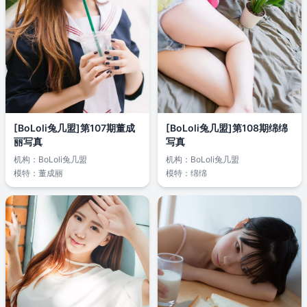
[BoLoli兔几盟]第107期董成
[BoLoli兔几盟]第108期绵绵
丽写真
写真
机构：
BoLoli兔几盟
机构：
BoLoli兔几盟
模特：
董成丽
模特：
绵绵