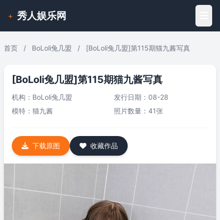
秀人娱乐网
+
首页
/
BoLoli兔几盟
/
[BoLoli兔几盟]第115期猫九酱写真
[BoLoli兔几盟]第115期猫九酱写真
机构：
BoLoli兔几盟
发行日期：08-28
模特：
猫九酱
照片数量：41张
下载原图
收藏作品