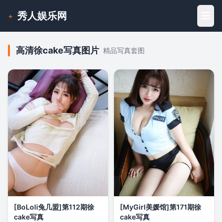
秀人娱乐网
+
高清徐cake写真图片
精品写真套图
[BoLoli兔几盟]第112期徐
[MyGirl美媛馆]第171期徐
cake写真
cake写真