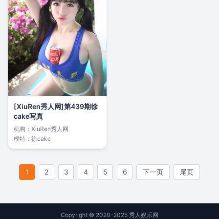
[XiuRen秀人网]第439期徐
cake写真
机构：
XiuRen秀人网
模特：
徐cake
1
2
3
4
5
6
下一页
尾页
Copyright © 2020-2025 秀人娱乐网