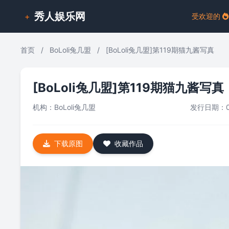
秀人娱乐网
+
受欢迎的
首页
/
BoLoli兔几盟
/
[BoLoli兔几盟]第119期猫九酱写真
[BoLoli兔几盟]第119期猫九酱写真
机构：
BoLoli兔几盟
发行日期：0
下载原图
收藏作品