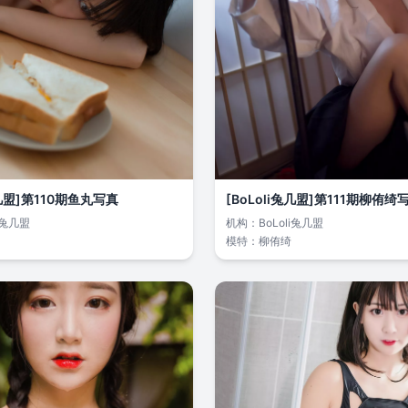
兔几盟]第110期鱼丸写真
[BoLoli兔几盟]第111期柳侑绮
li兔几盟
机构：
BoLoli兔几盟
模特：
柳侑绮