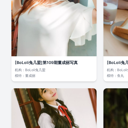
[BoLoli兔几盟]第109期董成丽写真
[BoLoli
机构：
BoLoli兔几盟
机构：
BoLo
模特：
董成丽
模特：
鱼丸