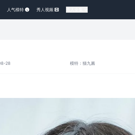
人气模特
秀人视频
秀人全集
8-28
模特：
猫九酱